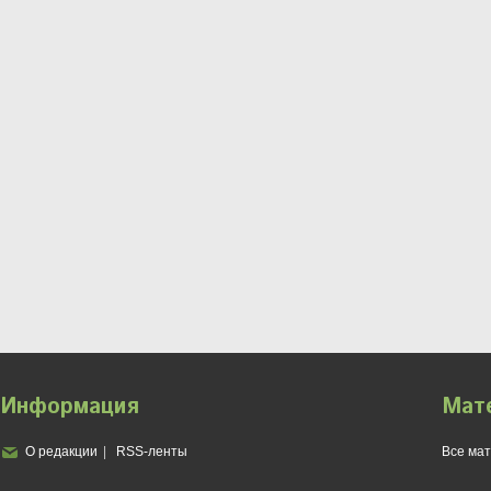
Информация
Мат
О редакции
RSS-ленты
Все ма